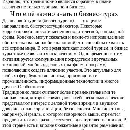
Израилю, что традиционно является образцом в плане 
развития не только туризма, но и бизнеса.
Что ещё важно знать о бизнес-турах
Да, деловой туризм (бизнес туризм)  
—
 это целое 
направление, быстрорастущий сектор. Некоторые 
корректировки вносят изменения политической, социальной 
среды. Конечно, могут сказаться и какие-то непредвиденные 
обстоятельства наподобие пандемий, что способны охватить 
все страны мира. В это время затихает любой туризм, и бизнес 
туры тоже не являются исключением. Одновременно с этим 
активизируется коммуникация посредством виртуальных 
технологий, удобных деловых платформ, программ, 
позволяющих создать иллюзию участия. Это актуально для 
любых сфер, будь то логистика, производство и 
промышленность, информационные технологии и многое 
другое. Особенности:
Традиционно люди считают более привлекательными те 
направления, которые совмещают в себе несколько аспектов: 
представляют интерес с деловой точки зрения и внушают 
доверие в плане организации, безопасности. Многие страны, 
например, Израиль, о котором говорилось выше, стремятся 
предложить самые разные сегменты для путешественников. В 
этой стране есть и вполне бюджетные варианты размещения, 