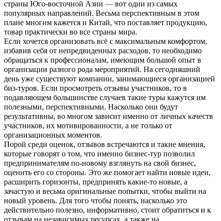
страны Юго-восточной Азии 
—
 вот одни из самых 
популярных направлений. Весьма перспективным в этом 
плане многим кажется и Китай, что поставляет продукцию, 
товар практически во все страны мира.
Если хочется организовать всё с максимальным комфортом, 
избавив себя от непредвиденных расходов, то необходимо 
обращаться к профессионалам, имеющим большой опыт в 
организации разного рода мероприятий. На сегодняшний 
день уже существуют компании, занимающиеся организацией 
биз-туров. Если просмотреть отзывы участников, то в 
подавляющем большинстве случаев такие туры кажутся им 
полезными, перспективными. Насколько они будут 
результативны, во многом зависит именно от личных качеств 
участников, их мотивированности, а не только от 
организационных моментов.
Порой среди оценок, отзывов встречаются и такие мнения, 
которые говорят о том, что именно бизнес-тур позволил 
предпринимателям по-новому взглянуть на свой бизнес, 
оценить его со стороны. Это же помогает найти новые идеи, 
расширить горизонты, предпринять какие-то новые, а 
зачастую и весьма оригинальные попытки, чтобы выйти на 
новый уровень. Для того чтобы понять, насколько это 
действительно полезно, информативно, стоит обратиться и к 
отзывам на независимых ресурсах, а также на 