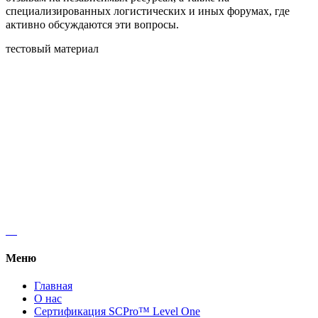
специализированных логистических и иных форумах, где 
активно обсуждаются эти вопросы.
тестовый материал
Regus, Forum West Side, Елены Телиги 6.
+38 (068) 619 20 07
kyivlogisticsschool@gmail.com
Меню
Главная
О нас
Сертификация SCPro™ Level One