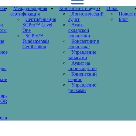
ике
Международная
Консалтинг и аудит
О нас
сертификация
Логистический
Новост
Сертификация
аудит
Блог
ии
SCPro™ Level
Аудит
ссы
One
складской
SCPro™
логистики
ие
Fundamentals
Консалтинг в
Certification
логистике
вное
Управление
запасами
Аудит на
для
производстве
Клиентский
кие
сервис
Управление
рисками
amps
COR
ели