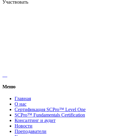
Участвовать
Regus, Forum West Side, Елены Телиги 6.
+38 (068) 619 20 07
kyivlogisticsschool@gmail.com
Меню
Главная
О нас
Сертификация SCPro™ Level One
SCPro™ Fundamentals Certification
Консалтинг и аудит
Новости
Преподаватели