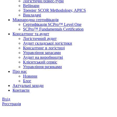
Логістичні бізнес-тури
Вебінари
Тренінг SCOR Methodology, APICS
Викладачі
Міжнародна сертифікація
Сертифікація SCPro™ Level One
SCPro™ Fundamentals Certification
Консалтинг та аудит
Логістичний аудит
Аудит складської логістики
Консалтинг в логістиці
Управління запасами
Аудит на виробництві
Клієнтський сервіс
Управління ризиками
Про нас
Новини
Блог
Актуальні заходи
Контакти
Вхiд
Реєстрація