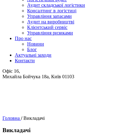
Аудит складської логістики
Консалтинг в логістиці
Управління запасами
Аудит на виробництві
Клієнтський сервіс
Управління ризиками
Про нас
Новини
Блог
Актуальні заходи
Контакти
Офіс 16,
Михайла Бойчука 18а, Київ 01103
Головна
/
Викладачi
Викладачi