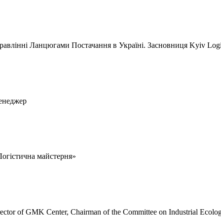
авлінні Ланцюгами Постачання в Україні. Засновниця Kyiv Logis
менеджер
Логістична майстерня»
rector of GMK Center, Chairman of the Committee on Industrial Ecolo