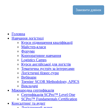
Замовити дзвінок
Головна
Навчання логістиці
Курси підвищення кваліфікації
Майстер-класи
Форуми
Корпоративне навчання
Logistics Camps
Курси англійської для логістів
Тематична зустріч за інтересами
Логістичні бізнес-тури
Вебінари
Тренінг SCOR Methodology, APICS
Викладачі
Міжнародна сертифікація
Сертифікація SCPro™ Level One
SCPro™ Fundamentals Certification
Консалтинг та аудит
Логістичний аудит