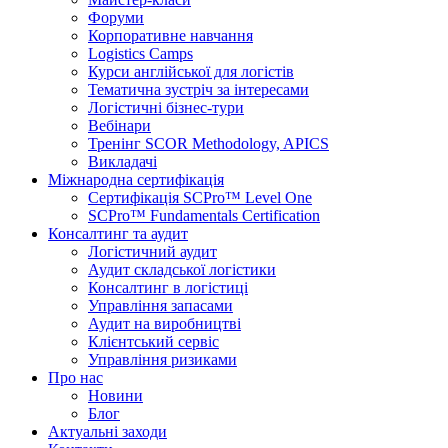
Форуми
Корпоративне навчання
Logistics Camps
Курси англійської для логістів
Тематична зустріч за інтересами
Логістичні бізнес-тури
Вебінари
Тренінг SCOR Methodology, APICS
Викладачі
Міжнародна сертифікація
Сертифікація SCPro™ Level One
SCPro™ Fundamentals Certification
Консалтинг та аудит
Логістичний аудит
Аудит складської логістики
Консалтинг в логістиці
Управління запасами
Аудит на виробництві
Клієнтський сервіс
Управління ризиками
Про нас
Новини
Блог
Актуальні заходи