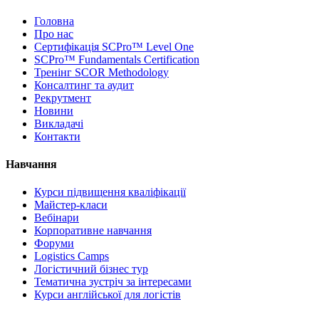
Головна
Про нас
Сертифікація SCPro™ Level One
SCPro™ Fundamentals Certification
Тренінг SCOR Methodology
Консалтинг та аудит
Рекрутмент
Новини
Викладачі
Контакти
Навчання
Курси підвищення кваліфікації
Майстер-класи
Вебінари
Корпоративне навчання
Форуми
Logistics Camps
Логістичний бізнес тур
Тематична зустріч за інтересами
Курси англійської для логістів