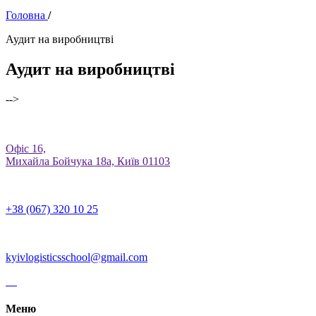
Головна
/
Аудит на виробництві
Аудит на виробництві
-->
Офіс 16,
Михайла Бойчука 18а, Київ 01103
+38 (067) 320 10 25
kyivlogisticsschool@gmail.com
Меню