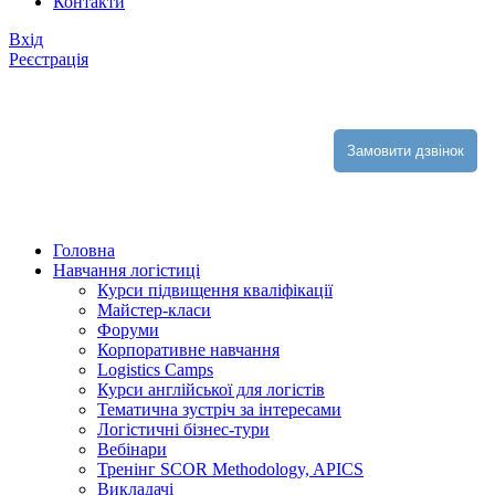
Контакти
Вхiд
Реєстрація
Замовити дзвінок
Головна
Навчання логістиці
Курси підвищення кваліфікації
Майстер-класи
Форуми
Корпоративне навчання
Logistics Camps
Курси англійської для логістів
Тематична зустріч за інтересами
Логістичні бізнес-тури
Вебінари
Тренінг SCOR Methodology, APICS
Викладачі