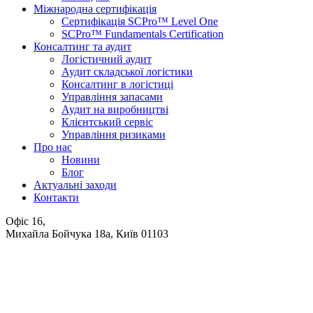
Міжнародна сертифікація
Сертифікація SCPro™ Level One
SCPro™ Fundamentals Certification
Консалтинг та аудит
Логістичний аудит
Аудит складської логістики
Консалтинг в логістиці
Управління запасами
Аудит на виробництві
Клієнтський сервіс
Управління ризиками
Про нас
Новини
Блог
Актуальні заходи
Контакти
Офіс 16,
Михайла Бойчука 18а, Київ 01103