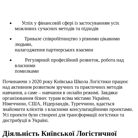
на офіційному сайті, де кожен користувач зможе ознайомитися з початком
діяльності, що припадає на 2016 рік. Основними цінностями закладу є:
Успіх у фінансовій сфері із застосуванням усіх
можливих сучасних методів та підходів
Тривале співробітництво з різними цікавими
людьми,
налагодження партнерських взаємин
Регулярний професійний розвиток, робота над
власними
помилками
Починаючи з 2020 року Київська Школа Логістики працює
над активним розвитком зручних та практичних методів
навчання, а саме – навчання в онлайн режимі. Завдяки
організованим бізнес турам всіма містами України,
Німеччини, США, Нідерландів, Туреччини, вдається
знайомити клієнтів з власними консультаційними проектами.
Усі проекти були створені для трансформації логістики та
дистрибуції в Україні.
Діяльність Київської Логістичної