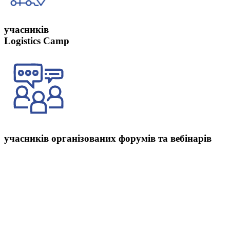
учасників
Logistics Camp
учасників організованих форумів та вебінарів
Звернутись по допомогу можна до наших менеджерів, які після уточнення
деяких важливих нюансів зможуть запропонувати оригінальні сертифікати,
дублікати. Щодо сертифікатів про навчання логістики міжнародної
сертифікації CSCMP Pro, такі документи будуть створені у цифровому
форматі. Надалі дані сертифікати можуть успішно пройти процедуру
відстеження та будуть підтверджуватись при виконанні запитів на
перевірку. Додатково ми надаємо своїм учням приємний бонус – знижка
внаслідок ранньої броні, знижки для випускників Основного курсу, а також