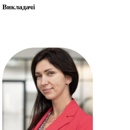
Викладачі
У нашій команді працюють кваліфіковані та досвідчені викладачі Школи
Логістики, які є головними експертами у цій галузі. Керівник та засновник
такого закладу – Віра Добачевська, яка також є президентом Ради
професіоналів в управлінні ланцюжками постачання товарів на територію
України.