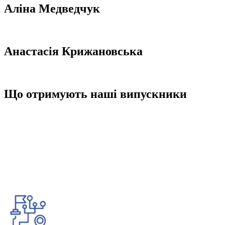
Аліна Медведчук
менеджер з продажів та клієнтського сервісу
Анастасія Крижановська
менеджер з продажів та клієнтського сервісу
Що отримують наші випускники
Наші випускники по закінченню навчання одержують відповідний
сертифікат про навчання логістики та дипломи, які підтверджують успішне
проходження курсу. Такі документи мають змогу отримати абсолютно всі
учасники, які були залучені до процесу майстер-класів або брали участь у
курсах підвищення кваліфікації.
Крім того, за індивідуальними запитами учасників наша Школа також
пропонує можливість зробити сертифікати або їх дублікати для: