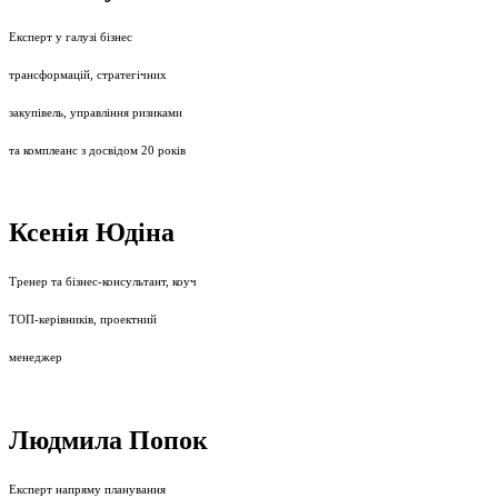
Експерт у галузі бізнес
трансформацій, стратегічних
закупівель, управління ризиками
та комплеанс з досвідом 20 років
Ксенія Юдіна
Тренер та бізнес-консультант, коуч
ТОП-керівників, проектний
менеджер
Людмила Попок
Експерт напряму планування