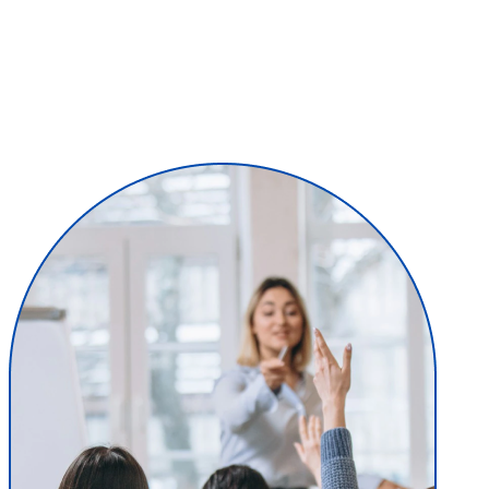
майбутні випускники зможуть навчитися формувати конкурентну
інфраструктуру у сучасному бізнесі. Усе це надалі позитивно вплине
ефективність збалансованого споживчого попиту певну продукцію, і навіть
– можливості компанії, організації чи підприємства у роботі. Основним
підтвердженням навчання є набуті знання та отриманий сертифікат про
навчання логістики.