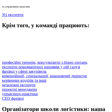
та управління запасами
Усі експерти
Крім того, у команді працюють:
Організатори Школи Логістики поставили собі за мету зібрати в команду
виключно компетентних, кваліфікованих фахівців, які готові поділитися
своєю експертною думкою з усіма бажаючими, хто бере участь у навчанні.
Таким чином, наші випускники мають можливість отримати багато
корисної інформації, яка стане в нагоді їм під час роботи.
професійні тренери, консультанти з бізнес-питань
експерти різноманітних напрямів у цій галузі
фахівці у сфері закупівель
комерційний, генеральний, виконавчий директор
керівники відділів та інші
незалежні експерти
проектні менеджери
управлінці-практики
СЕО фахівці
Організатори школи логістики: наша