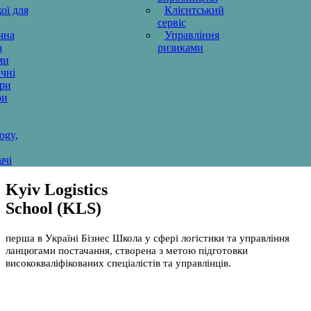
ої для
Клієнтський
сервіс
чна
Управління
а
ризиками
ми
чні
ури
ри
г
ogy,
ачі
Kyiv Logistics
School (KLS)
перша в Україні Бізнес Школа у сфері логістики та управління
ланцюгами постачання, створена з метою підготовки
висококваліфікованих спеціалістів та управлінців.