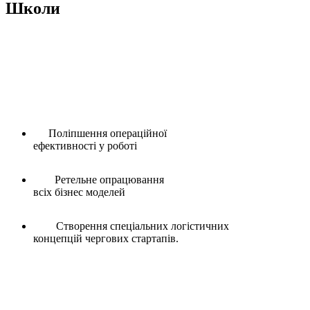
Школи
Викладачі Школи Логістики приділяють особливу увагу
різноманітним майстер-класам. Для цього відбувається
регулярна організація візитів на склади, до аеропортів.
Завдяки власному досвіду щоразу вдається працювати над
удосконаленням своєї політики, вдається розробляти нові та
актуальні проекти, що призводить до наступного:
Поліпшення операційної
ефективності у роботі
Ретельне опрацювання
всіх бізнес моделей
Створення спеціальних логістичних
концепцій чергових стартапів.
Київська Логістична Школа активно розвиває персонал у
сфері міжнародних та інших типів транспортних перевезень,
не припиняє працювати над створенням унікальної концепції
індивідуального складування з урахуванням усіх