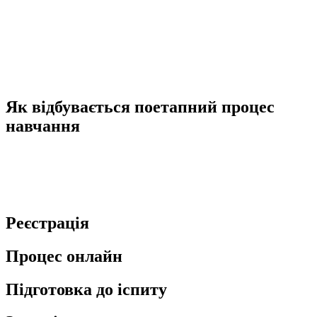
Учасники навчання зможуть підтягнути власні знання англійської мови.
Навчаться розбиратися в особливостях актуальних міжнародних
стандартів, зрозуміють, як правильно організувати та вести надалі бізнес за
кордоном.
Як відбувається поетапний процес
навчання
Умовно структуру навчання можна розділити на 4 основні етапи. Таким
чином, учні не заплутаються і зможуть точно
розуміти, що їм потрібно зробити для отримання кінцевого результату:
Реєстрація
Процес онлайн
Підготовка до іспиту