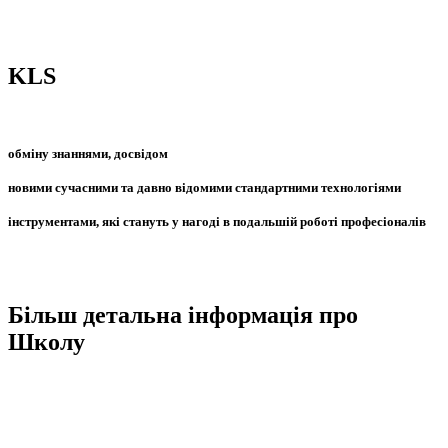
нюансами, можна відзначити, що це унікальна
основа для
нетворкінгу.
KLS
вважається базою для:
обміну знаннями, досвідом
новими сучасними та давно відомими стандартними технологіями
інструментами, які стануть у нагоді в подальшій роботі професіоналів
Більш детальна інформація про
Школу
Київська Логістична Школа вважається єдиним досвідченим українським
партнером популярної асоціації CSCMP. Йдеться про Раду Професіоналів в
Управлінні Ланцюгами Поставок, штаб-квартира якої знаходиться у США.
Ця асоціація працює з 1963 року. Інформація про школу Логістики вказана