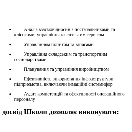
Операційний аудит та логістичний консалтинг від KLS це неупереджений
аналіз поточного стану всього ланцюжка поставок компанії, включаючи:
Аналіз взаємовідносин з постачальниками та
клієнтами, управління клієнтським сервісом
Управлінням попитом та запасами
Управління складським та транспортним
господарствами
Планування та управління виробництвом
Ефективність використання інфраструктури
підприємства, включаючи інмаційні системифор
Аудит компетенцій та ефективності операційного
персоналу
досвід Школи дозволяє виконувати:
Аліз співпраці постачальників та споживачів, що також передбачає
управління всім клієнтським сервісом.