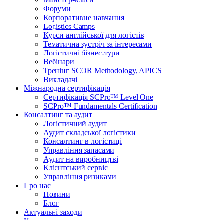
Форуми
Корпоративне навчання
Logistics Camps
Курси англійської для логістів
Тематична зустріч за інтересами
Логістичні бізнес-тури
Вебінари
Тренінг SCOR Methodology, APICS
Викладачі
Міжнародна сертифікація
Сертифікація SCPro™ Level One
SCPro™ Fundamentals Certification
Консалтинг та аудит
Логістичний аудит
Аудит складської логістики
Консалтинг в логістиці
Управління запасами
Аудит на виробництві
Клієнтський сервіс
Управління ризиками
Про нас
Новини
Блог
Актуальні заходи