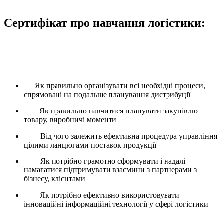
знижки для учасників з однієї фірми, організації.
Сертифікат про навчання логістики:
Розбираючись із тим, чому вигідно навчатися у Київській Школі Логістиці.
Необхідно спочатку зрозуміти, що саме зможе дізнатися слухач під час
цього курсу:
Як правильно організувати всі необхідні процеси,
спрямовані на подальше планування дистрибуції
Як правильно навчитися планувати закупівлю
товару, виробничі моменти
Від чого залежить ефективна процедура управління
цілими ланцюгами поставок продукції
Як потрібно грамотно сформувати і надалі
намагатися підтримувати взаємини з партнерами з
бізнесу, клієнтами
Як потрібно ефективно використовувати
інноваційні інформаційні технології у сфері логістики
За рахунок системного розуміння логістики, як цілої науки, наші учні та