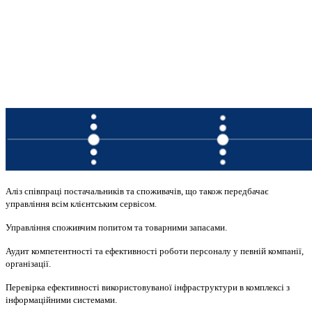
Управління споживчим попитом та товарними запасами.
Аудит компетентності та ефективності роботи персоналу у певній компанії,
організації.
Перевірка ефективності використовуваної інфраструктури в комплексі з
інформаційними системами.
Аліз співпраці постачальників та споживачів, що також передбачає
управління всім клієнтським сервісом.
Управління споживчим попитом та товарними запасами.
Аудит компетентності та ефективності роботи персоналу у певній компанії,
організації.
Перевірка ефективності використовуваної інфраструктури в комплексі з
інформаційними системами.