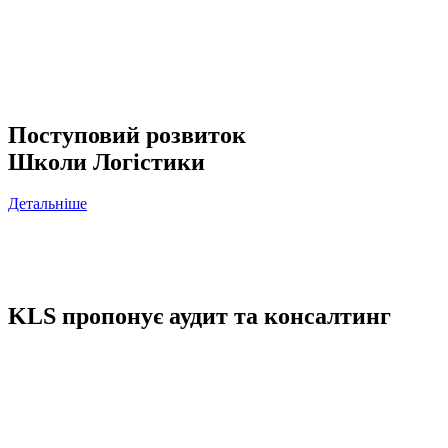
особливостей того чи іншого підприємства. Разом із цим
здійснюється процес розвитку, просування актуальних
консультаційних проектів. Інформація про школу Логістики на
сайті підтверджує той факт, що KLS у 2018 році виходить
зовсім на новий рівень і стає провідною платформою
нетворкінгу, логістичної експертизи.
Поступовий розвиток
Школи Логістики
Детальніше
Щорічно досвід Логістичної Школи підвищується, а це дозволяє
керівникам відкривати для себе нові рівні, допомагаючи підвищувати
кваліфікацію спеціалістів у цій сфері діяльності.
KLS пропонує аудит та консалтинг
Послуги Логістичної Школи також мають на увазі логістичний консалтинг
та операційний аудит. В результаті кожен замовник отримує детальний
список проаналізованого ланцюжка постачання певної компанії, що є
результатом роботи кваліфікованих та досвідчених фахівців у своїй галузі.