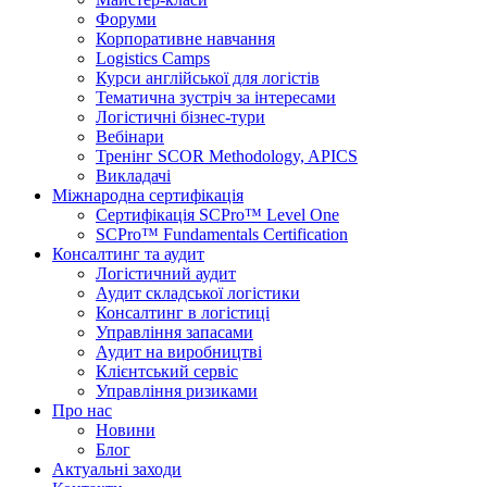
Форуми
Корпоративне навчання
Logistics Camps
Курси англійської для логістів
Тематична зустріч за інтересами
Логістичні бізнес-тури
Вебінари
Тренінг SCOR Methodology, APICS
Викладачі
Міжнародна сертифікація
Сертифікація SCPro™ Level One
SCPro™ Fundamentals Certification
Консалтинг та аудит
Логістичний аудит
Аудит складської логістики
Консалтинг в логістиці
Управління запасами
Аудит на виробництві
Клієнтський сервіс
Управління ризиками
Про нас
Новини
Блог
Актуальні заходи