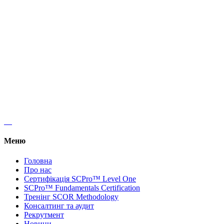
Офіс 16,
Михайла Бойчука 18а, Київ 01103
+38 (067) 320 10 25
kyivlogisticsschool@gmail.com
Меню
Головна
Про нас
Сертифікація SCPro™ Level One
SCPro™ Fundamentals Certification
Тренінг SCOR Methodology
Консалтинг та аудит
Рекрутмент
Новини