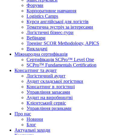
Форуми
Корпоративне навчання
Logistics Camps
Курси англійської для логістів
Тематична зустріч за інтересами
Логістичні бізнес-тури
Вебінари
Тренінг SCOR Methodology, APICS
Викладачі
Міжнародна сертифікація
Сертифікація SCPro™ Level One
SCPro™ Fundamentals Certification
Консалтинг та аудит
Логістичний аудит
Аудит складської логістики
Консалтинг в логістиці
Управління запасами
Аудит на виробництві
Клієнтський сервіс
Управління ризиками
Про нас
Новини
Блог
Актуальні заходи