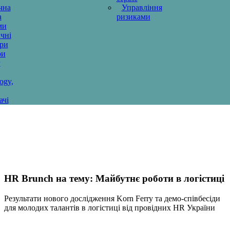
чна
Управління
а
ризиками
ми
чні
ури
ри
г
ogy,
ачі
HR Brunch на тему: Майбутнє роботи в логістиці
Результати нового дослідження Korn Ferry та демо-співбесіди
для молодих талантів в логістиці від провідних HR України