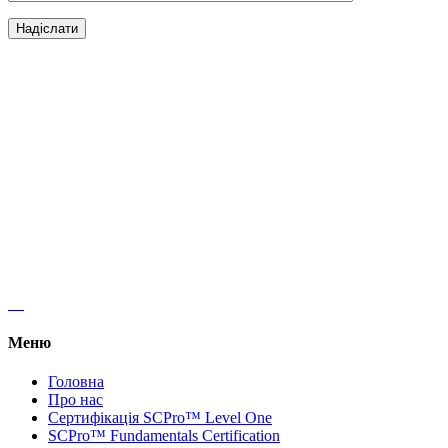
Офіс 16,
Михайла Бойчука 18а, Київ 01103
+38 (067) 320 10 25
kyivlogisticsschool@gmail.com
Меню
Головна
Про нас
Сертифікація SCPro™ Level One
SCPro™ Fundamentals Certification