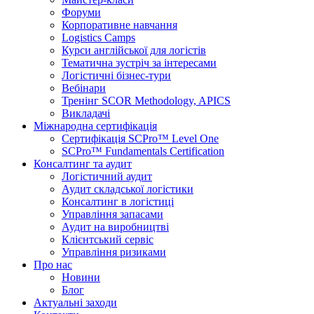
Форуми
Корпоративне навчання
Logistics Camps
Курси англійської для логістів
Тематична зустріч за інтересами
Логістичні бізнес-тури
Вебінари
Тренінг SCOR Methodology, APICS
Викладачі
Міжнародна сертифікація
Сертифікація SCPro™ Level One
SCPro™ Fundamentals Certification
Консалтинг та аудит
Логістичний аудит
Аудит складської логістики
Консалтинг в логістиці
Управління запасами
Аудит на виробництві
Клієнтський сервіс
Управління ризиками
Про нас
Новини
Блог
Актуальні заходи