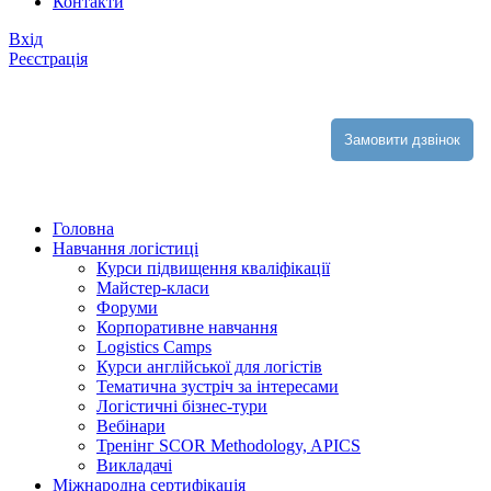
Контакти
Вхiд
Реєстрація
Замовити дзвінок
Головна
Навчання логістиці
Курси підвищення кваліфікації
Майстер-класи
Форуми
Корпоративне навчання
Logistics Camps
Курси англійської для логістів
Тематична зустріч за інтересами
Логістичні бізнес-тури
Вебінари
Тренінг SCOR Methodology, APICS
Викладачі
Міжнародна сертифікація