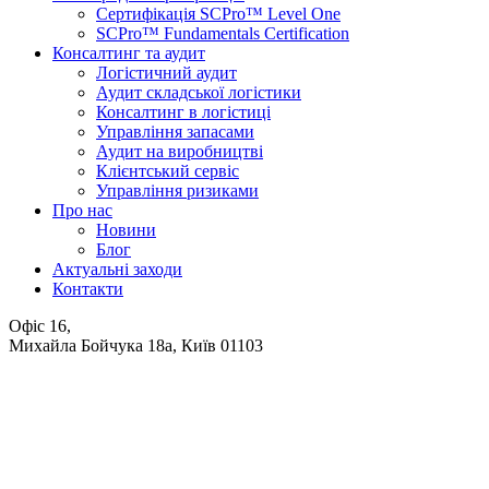
Сертифікація SCPro™ Level One
SCPro™ Fundamentals Certification
Консалтинг та аудит
Логістичний аудит
Аудит складської логістики
Консалтинг в логістиці
Управління запасами
Аудит на виробництві
Клієнтський сервіс
Управління ризиками
Про нас
Новини
Блог
Актуальні заходи
Контакти
Офіс 16,
Михайла Бойчука 18а, Київ 01103