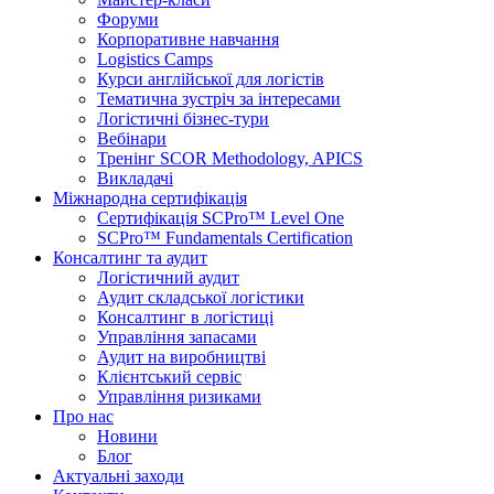
Форуми
Корпоративне навчання
Logistics Camps
Курси англійської для логістів
Тематична зустріч за інтересами
Логістичні бізнес-тури
Вебінари
Тренінг SCOR Methodology, APICS
Викладачі
Міжнародна сертифікація
Сертифікація SCPro™ Level One
SCPro™ Fundamentals Certification
Консалтинг та аудит
Логістичний аудит
Аудит складської логістики
Консалтинг в логістиці
Управління запасами
Аудит на виробництві
Клієнтський сервіс
Управління ризиками
Про нас
Новини
Блог
Актуальні заходи