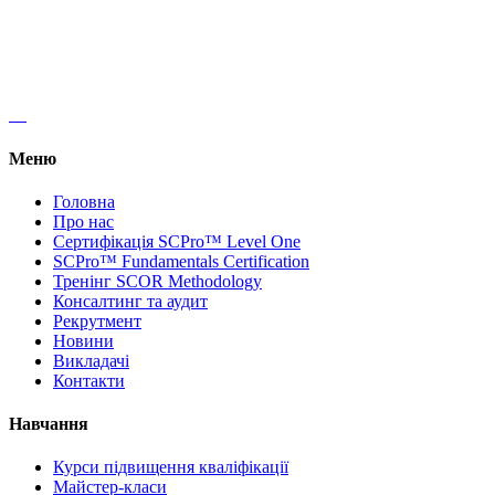
+38 (067) 320 10 25
kyivlogisticsschool@gmail.com
Меню
Головна
Про нас
Сертифікація SCPro™ Level One
SCPro™ Fundamentals Certification
Тренінг SCOR Methodology
Консалтинг та аудит
Рекрутмент
Новини
Викладачі
Контакти
Навчання
Курси підвищення кваліфікації
Майстер-класи