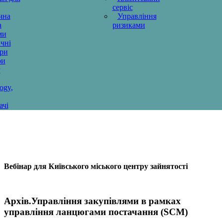
сервіс
чна
Управління
а
ризиками
ми
чні
ури
ри
г
ogy,
ачі
Вебінар для Київського міського центру зайнятості
Архів.Управління закупівлями в рамках
управління ланцюгами постачання (SСM)