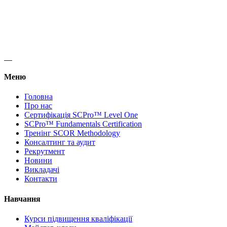
+38 (067) 320 10 25
kyivlogisticsschool@gmail.com
Меню
Головна
Про нас
Сертифікація SCPro™ Level One
SCPro™ Fundamentals Certification
Тренінг SCOR Methodology
Консалтинг та аудит
Рекрутмент
Новини
Викладачі
Контакти
Навчання
Курси підвищення кваліфікації