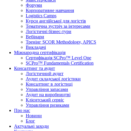
Форуми
Корпоративне навчання
Logistics Camps
Курси англійської для логістів
Тематична зустріч за інтересами
Логістичні бізнес-тури
Вебінари
Тренінг SCOR Methodology, APICS
Викладачі
Міжнародна сертифікація
Сертифікація SCPro™ Level One
SCPro™ Fundamentals Certification
Консалтинг та аудит
Логістичний аудит
Аудит складської логістики
Консалтинг в логістиці
Управління запасами
Аудит на виробництві
Клієнтський сервіс
Управління ризиками
Про нас
Новини
Блог
Актуальні заходи